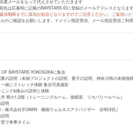
当選メールをもって代えさせていただきます
宛先は応募時に記載のBAYSTARS IDに登録のメールアドレスとなりま
返信期限までに返信が必須となりますのでご注意ください。ご返信いた
ルのご確認をお願いします。ドメイン指定受信、メール指定受信ご利用の方は、｢
 OF BAYSTARS YOKOSUKAに集合
概要の説明（未病プロジェクトの説明、冊子の説明、神奈川県の未病指
と一緒にストレッチ体験 集合写真撮影
ーニング&痛みの説明と体験
見学 寮の1,2階（トレーニングルーム、仮眠室、リカバリールーム）
の説明
：株式会社S'UIMIN 睡眠ウェルネスアドバイザー 谷明洋氏）
の説明
食堂で食事タイム