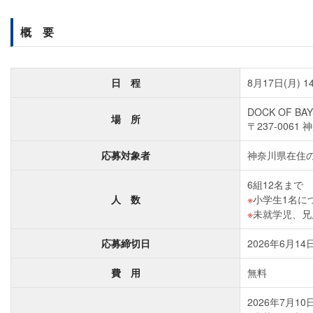
概 要
日 程
8月17日(月) 14
DOCK OF BA
場 所
〒237-006
応募対象者
神奈川県在住
6組12名まで
人 数
小学生1名に
未就学児、兄
応募締切日
2026年6月14日
費 用
無料
2026年7月10