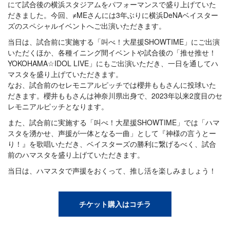
にて試合後の横浜スタジアムをパフォーマンスで盛り上げていた
だきました。今回、≠MEさんには3年ぶりに横浜DeNAベイスター
ズのスペシャルイベントへご出演いただきます。
当日は、試合前に実施する「叫べ！大星援SHOWTIME」にご出演
いただくほか、各種イニング間イベントや試合後の「推せ推せ！
YOKOHAMA☆IDOL LIVE」にもご出演いただき、一日を通してハ
マスタを盛り上げていただきます。
なお、試合前のセレモニアルピッチでは櫻井ももさんに投球いた
だきます。櫻井ももさんは神奈川県出身で、2023年以来2度目のセ
レモニアルピッチとなります。
また、試合前に実施する「叫べ！大星援SHOWTIME」では「ハマ
スタを湧かせ、声援が一体となる一曲」として『神様の言うとー
り！』を歌唱いただき、ベイスターズの勝利に繋げるべく、試合
前のハマスタを盛り上げていただきます。
当日は、ハマスタで声援をおくって、推し活を楽しみましょう！
チケット購入はコチラ