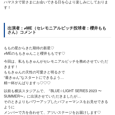
ハマスタで皆さまにお会いできる日を心より楽しみにしておりま
す！
出演者：≠ME（セレモニアルピッチ投球者：櫻井もも
さん）コメント
ももの星からきた期待の新星♡
≠MEのももきゅんこと櫻井ももです♡
今回は、私ももきゅんがセレモニアルピッチを務めさせていただ
きます！
ももきゅんの天性の可愛さと明るさで
“最きゅん”なスタートにできるよう…
精一杯がんばりますっ♡♡♡
以前も横浜スタジアムで、『BLUE☆LIGHT SERIES 2023 〜
SUMMER〜』に出演させていただきましたが…
そのときよりもパワーアップしたパフォーマンスをお見せできる
ように
メンバーで力を合わせて、アツいステージをお届けします♡