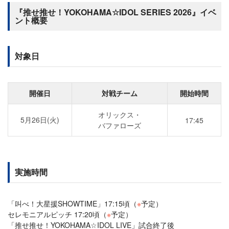
『推せ推せ！YOKOHAMA☆IDOL SERIES 2026』イベ
ント概要
対象日
開催日
対戦チーム
開始時間
オリックス・
5月26日(火)
17:45
バファローズ
実施時間
「叫べ！大星援SHOWTIME」17:15頃（
※
予定）
セレモニアルピッチ 17:20頃（
※
予定）
「推せ推せ！YOKOHAMA☆IDOL LIVE」試合終了後