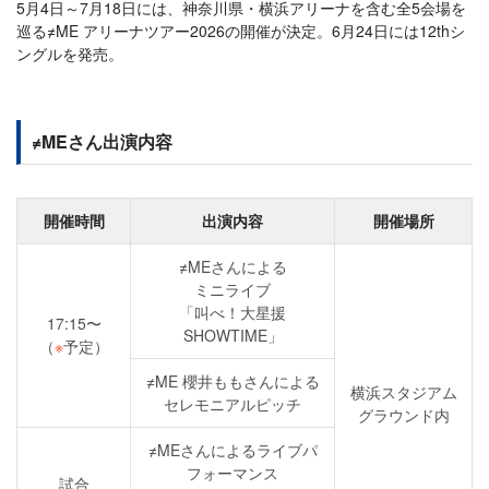
5月4日～7月18日には、神奈川県・横浜アリーナを含む全5会場を
巡る≠ME アリーナツアー2026の開催が決定。6月24日には12thシ
ングルを発売。
≠MEさん出演内容
開催時間
出演内容
開催場所
≠MEさんによる
ミニライブ
「叫べ！大星援
17:15〜
SHOWTIME」
（
※
予定）
≠ME 櫻井ももさんによる
横浜スタジアム
セレモニアルピッチ
グラウンド内
≠MEさんによるライブパ
フォーマンス
試合