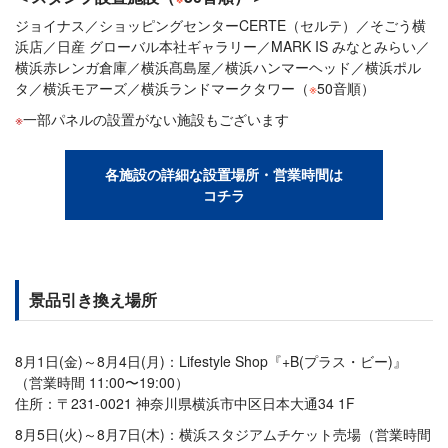
ジョイナス／ショッピングセンターCERTE（セルテ）／そごう横
浜店／日産 グローバル本社ギャラリー／MARK IS みなとみらい／
横浜赤レンガ倉庫／横浜髙島屋／横浜ハンマーヘッド／横浜ポル
タ／横浜モアーズ／横浜ランドマークタワー（
※
50音順）
一部パネルの設置がない施設もございます
各施設の詳細な設置場所・営業時間は
コチラ
景品引き換え場所
8月1日(金)～8月4日(月)：Lifestyle Shop『+B(プラス・ビー)』
（営業時間 11:00〜19:00）
住所：〒231-0021 神奈川県横浜市中区日本大通34 1F
8月5日(火)～8月7日(木)：横浜スタジアムチケット売場（営業時間