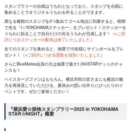
スタンプラリーの台紙はうちわとなっており、スタンプを台紙に
集めることでオリジナルうちわを作ることができます。
異なる種類のスタンプを3つ集めてゴール地点に到着すると、暗闇
で光る「I☆YOKOHAMAステッカー」をプレゼント！ステッカーを
うちわに貼ることで自分だけの光るうちわが完成します！
（※ご好
評につきステッカーの配布は終了いたしました）
全てのスタンプを集めると、抽選で10名様にサインボールをプレ
ゼント！
（※ご好評につき当選数を追加いたしました）
さらにBlueMates会員の方は抽選で最大1,000STARゲットのチャ
ンスも！
ベイスターズファンはもちろん、横浜市民の皆さまにも横浜の魅
力を再発見していただける、夏休みの思い出作りにぴったりのイ
ベントです。ぜひご参加ください！
『横浜愛☆探検スタンプラリー2025 in YOKOHAMA
STAR☆NIGHT』概要