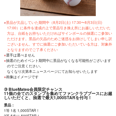
景品が欠品していた期間中（8月2日(土) 17:30〜8月3日(日)
17:00）に条件を達成の上で景品引き換え所にお越しいただいた
方は、台紙をお持ちいただければサインボールの抽選にご参加い
ただけます。景品の欠品のためご迷惑をお掛けしてしまい申し訳
ございません。すでに抽選にご参加いただいている方は、対象外
となりますのでご了承ください
選手は選べません
抽選のためイベント期間中に景品がなくなる可能性がございます
のでご注意ください。
なくなり次第本ニュースページにてお知らせいたします
画像はイメージです
③ BlueMates会員限定チャンス
11個の全てのスタンプを集めてファンクラブブースにお越
しいただくと、抽選で最大1,000STARを付与！
景品：
1等 1名 1,000STAR！
2等 5名に 500STAR！