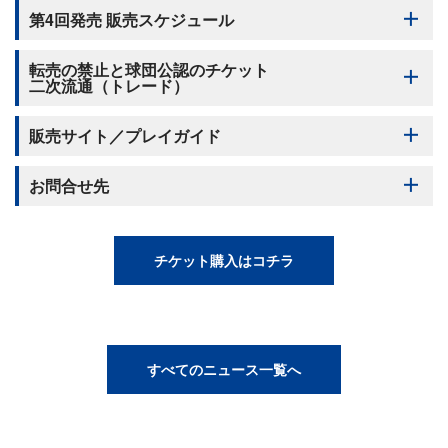
第4回発売 販売スケジュール
スペシャルイベント
転売の禁止と球団公認のチケット
チケットは下記の順番にて販売いたします。
二次流通（トレード）
（1）ベイチケ先行先着販売（5月24日(土) 12:00〜）
8
シーズンシートご契約者様対象
8
販売サイト／プレイガイド
オフィシャルファンクラブ BlueMatesメンバー対象
8
（2）一般販売（5月30日(金) 12:00〜）
転売の禁止について
横浜漢祭
お問合せ先
ベイチケ（無料会員様対象）
団体チケット
※
詳細は
コチラ
横浜DeNAベイスターズ公式チケットサイト「ベイチ
横浜DeNAベイスターズ主催のチケットは、2019年6月14日に施行
車椅子利用者・介助者チケット
ケ」
された「転売防止法（特定興行入場券の不正転売の禁止等による
横浜スタジアムチケット売り場と一般販売開始日は異なります
※
車椅子利用者・介助者チケット購入専用サイトは
コチラ
チケット購入はコチラ
興行入場券の適正な流通の確保に関する法律）」に定められた
のでご注意ください
お問合せフォーム
各種プレイガイド
「特定興行入場券」に該当します。転売行為を業として行うこと
横浜スタジアム開催の公式戦チケット料金は、試合日により変
ひとつの「DeNAアカウント」「DeNAビジネスアカウント」あ
※
詳細は下記「
各種プレイガイド
」をご確認ください
は法律違反となり、刑事罰の対象になる可能性があります。また
動いたします。料金表記載の金額は参照価格です。また座席図も
たり同一試合を12枚までご購入いただけます
下記「お問合せフォーム」からお問合せください。
（3）横浜スタジアムチケット売場での販売（6月4日(水)
入場時にご本人様確認のご協力のお願いをさせていただく場合が
試合日程によりHIGH、MIDDLE、LOWの3種類いずれかとなり
1回のお申込みあたり12枚までの購入枚数上限がございます
11:00〜）
ございます。あらかじめご了承ください。
ます。実際の販売価格と座席図はチケット販売サイトにてご確認
1回のお申込みで1試合のみご購入いただけます。複数試合のご
すべてのニュース一覧へ
チケットの発売詳細については決定次第、横浜スタジアムホーム
ください
購入を希望される方は、1試合ずつ繰り返しご購入ください
お問合せフォームはコチラ
ページ内
ニュース
にてお知らせいたします。
座席図・料金の詳細は
コチラ
操作手順についてご確認の上、ご購入ください（注意：ブラウ
ハイタッチサービス（ベイダイヤモンド・シート、エキサイテ
転売情報提供フォームはコチラ
ザの戻るボタンの使用や同一アカウントを使用しての複数ブラウ
ィング・シート）について、8月26日(火)〜8月28日(木)は対象外
ザや複数端末での操作はおやめください）
会員種別・ステージ
発売日