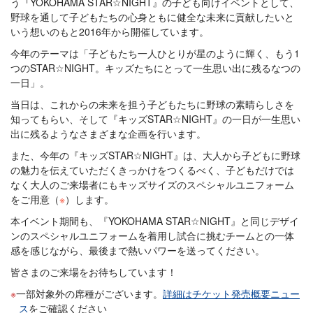
う『YOKOHAMA STAR☆NIGHT』の子ども向けイベントとして、
野球を通して子どもたちの心身ともに健全な未来に貢献したいと
いう想いのもと2016年から開催しています。
今年のテーマは「子どもたち一人ひとりが星のように輝く、もう1
つのSTAR☆NIGHT。キッズたちにとって一生思い出に残るなつの
一日」。
当日は、これからの未来を担う子どもたちに野球の素晴らしさを
知ってもらい、そして『キッズSTAR☆NIGHT』の一日が一生思い
出に残るようなさまざまな企画を行います。
また、今年の『キッズSTAR☆NIGHT』は、大人から子どもに野球
の魅力を伝えていただくきっかけをつくるべく、子どもだけでは
なく大人のご来場者にもキッズサイズのスペシャルユニフォーム
をご用意（
※
）します。
本イベント期間も、『YOKOHAMA STAR☆NIGHT』と同じデザイ
ンのスペシャルユニフォームを着用し試合に挑むチームとの一体
感を感じながら、最後まで熱いパワーを送ってください。
皆さまのご来場をお待ちしています！
一部対象外の席種がございます。
詳細はチケット発売概要ニュー
ス
をご確認ください