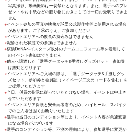
写真撮影、動画撮影は一切禁止となります。また、選手へのプレ
ゼントやお手紙などの贈り物におきましては一切お受取りできま
せん
イベント参加の写真や映像が球団公式製作物等に使用される場合
があります。ご了承のうえ、ご参加ください
イベントエリアへの飲食の持込みはできません
泥酔された状態での参加はできません
横浜DeNAベイスターズ以外のチームユニフォーム等を着用して
のイベント参加はできません
他人へ譲渡した「選手グータッチ&手渡しグッズセット」参加券
は無効となります
イベントエリアへご入場の際は、「選手グータッチ&手渡しグッ
ズセット」参加券と会員証（マイページ二次元コードを含む）を
ご提示いただきます
当日、係員の指示に従っていただけない場合、イベントは中止さ
せていただきます
イベントエリア保護と安全面考慮のため、ハイヒール、スパイク
でのご入場は固くお断りいたします
選手の当日のコンディション等により、イベント内容が急遽変更
になる場合がございます
選手のコンディション等、不測の理由により、参加選手に変更が