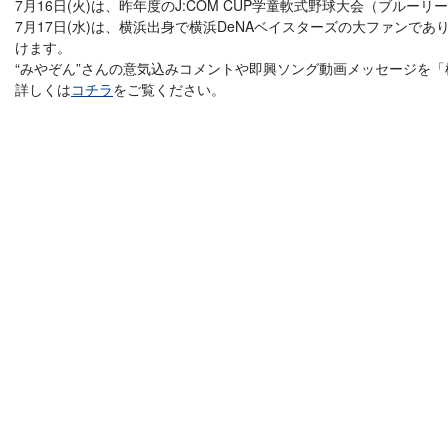
7月16日(火)は、昨年度のJ:COM CUP学童軟式野球大会（ブ
7月17日(水)は、横浜出身で横浜DeNAベイスターズの大ファンで
けます。
“みやぞん”さんの意気込みコメントや即興ソング動画メッセージを「横浜D
詳しくは
コチラ
をご覧ください。