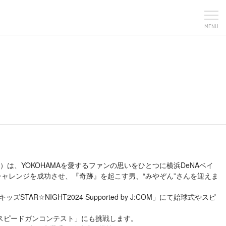
MENU
は、YOKOHAMAを愛するファンの思いをひとつに横浜DeNAベイ
て、数々のチャレンジを成功させ、『奇跡』を起こす男、“みやぞん”さんを迎えま
☆NIGHT2024 Supported by J:COM」にて始球式やスピ
「スピードガンコンテスト」にも挑戦します。