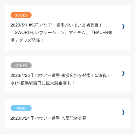
GOODS
2023/5/1
#96T.バウアー選手がいよいよ初登板！
「SWORDセレブレーション」アイテム、「BAUER来
浜」グッズ発売！
OTHER
2023/4/28
T.バウアー選手 来浜広告が登場！5/3(祝・
水)〜横浜駅西口に巨大懸垂幕も！
TEAM
2023/3/24
T.バウアー選手 入団記者会見