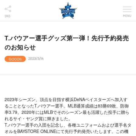
MENU
SNS
T.バウアー選手グッズ第一弾！先行予約発売
のお知らせ
GOODS
2023/3/14
2023年シーズン、頂点を目指す横浜DeNAベイスターズへ加入す
ることとなったT.バウアー選手。MLB通算成績は83勝69敗、防御
率3.79。2020年にはMLBでそのシーズン最も活躍した投手に贈ら
れるサイ・ヤング賞に輝きました。
T.バウアー選手の入団を記念し、各種ユニフォームおよび選手名タ
オルをBAYSTORE ONLINEにて先行予約発売いたします。この機