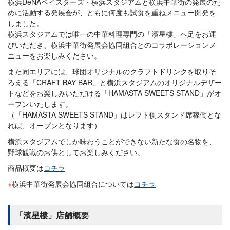
横浜DeNAベイスターズ・横浜スタジアムと横浜中華街の発展のた
めに活動する発展会が、ともに何度も試食を重ねメニュー開発を
しました。
横浜スタジアムでは唯一の中華料理専門の「濱星樓」へ足をお運
びいただき、横浜中華街発展会協同組合とのコラボレーションメ
ニューをお楽しみください。
また同エリアには、球団オリジナルのクラフトドリンクを取りそ
ろえる「CRAFT BAY BAR」と横浜スタジアムのオリジナルデザー
トなどをお楽しみいただける「HAMASTA SWEETS STAND」がオ
ープンいたします。
（「HAMASTA SWEETS STAND」はレフト側スタンド席稼働とな
れば、オープンとなります）
横浜スタジアムでしか味わうことができない新たな食の名物を、
野球観戦のお供としてお楽しみください。
商品概要は
コチラ
※
横浜中華街発展会協同組合については
コチラ
「濱星樓」店舗概要