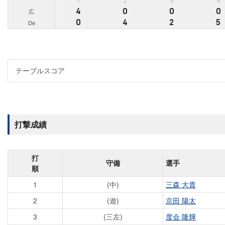
1
2
3
4
4
0
0
0
広
0
4
2
5
De
打撃成績
打
守備
選手
順
1
(中)
三森 大貴
2
(遊)
京田 陽太
3
(三左)
度会 隆輝