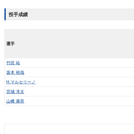
投手成績
選手
竹田 祐
坂本 裕哉
H.マルセリーノ
宮城 滝太
山﨑 康晃