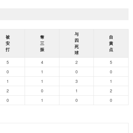
与
被
奪
自
四
安
三
責
死
打
振
点
球
5
4
2
5
0
1
0
0
1
1
3
1
2
0
1
2
0
1
0
0