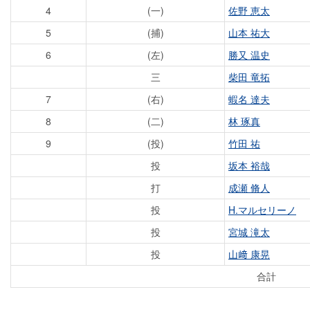
4
(一)
佐野 恵太
5
(捕)
山本 祐大
6
(左)
勝又 温史
三
柴田 竜拓
7
(右)
蝦名 達夫
8
(二)
林 琢真
9
(投)
竹田 祐
投
坂本 裕哉
打
成瀬 脩人
投
H.マルセリーノ
投
宮城 滝太
投
山﨑 康晃
合計