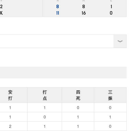
9
R
H
E
2
8
8
1
X
11
16
0
安
打
四
三
打
点
死
振
1
1
0
0
1
0
1
1
2
1
1
0