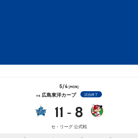
5/4
[MON]
広島東洋カープ
試合終了
vs
11
8
-
セ・リーグ 公式戦