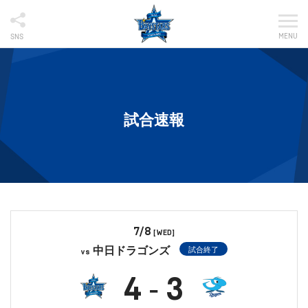
MENU
SNS
試合速報
7/8
[WED]
中日ドラゴンズ
試合終了
vs
4
3
-