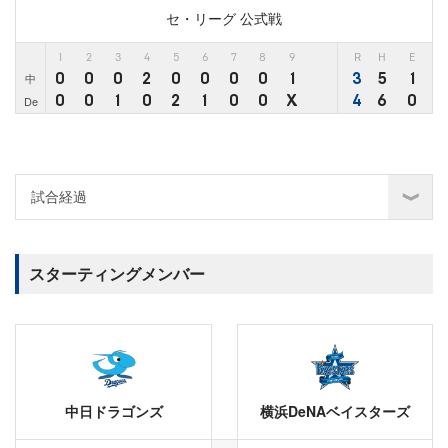
セ・リーグ 公式戦
1
2
3
4
5
6
7
8
9
R
H
E
0
0
0
2
0
0
0
0
1
3
5
1
中
0
0
1
0
2
1
0
0
X
4
6
0
De
スターティングメンバー
中日ドラゴンズ
横浜DeNAベイスターズ