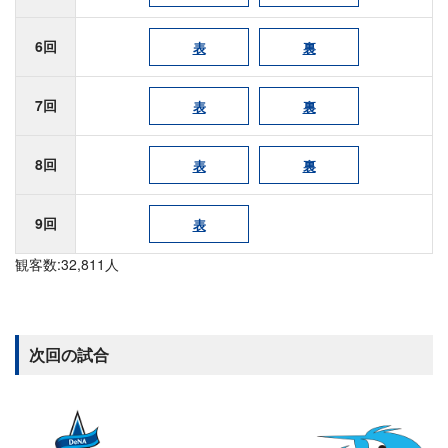
6回
表
裏
7回
表
裏
8回
表
裏
9回
表
観客数:32,811人
次回の試合