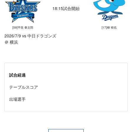
18:15試合開始
[59]平良 拳太郎
[17]柳 裕也
2026/7/9 vs 中日ドラゴンズ
＠ 横浜
試合経過
テーブルスコア
出場選手