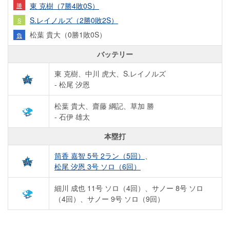
東 克樹（7勝4敗0S）
勝
S.レイノルズ（2勝0敗2S）
S
松葉 貴大（0勝1敗0S）
負
バッテリー
東 克樹、中川 虎大、S.レイノルズ
- 松尾 汐恩
松葉 貴大、齋藤 綱記、草加 勝
- 石伊 雄太
本塁打
筒香 嘉智 5号 2ラン（5回）
、
松尾 汐恩 3号 ソロ（6回）
細川 成也 11号 ソロ（4回）
、
サノー 8号 ソロ
（4回）
、
サノー 9号 ソロ（9回）