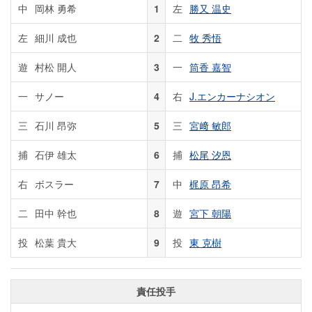
中
岡林 勇希
1
左
勝又 温史
左
細川 成也
2
二
牧 秀悟
遊
村松 開人
3
一
筒香 嘉智
一
サノー
4
右
J.エンカーナシオン
三
石川 昂弥
5
三
宮﨑 敏郎
捕
石伊 雄太
6
捕
松尾 汐恩
右
ボスラー
7
中
梶原 昂希
二
田中 幹也
8
遊
宮下 朝陽
投
松葉 貴大
9
投
東 克樹
責任投手