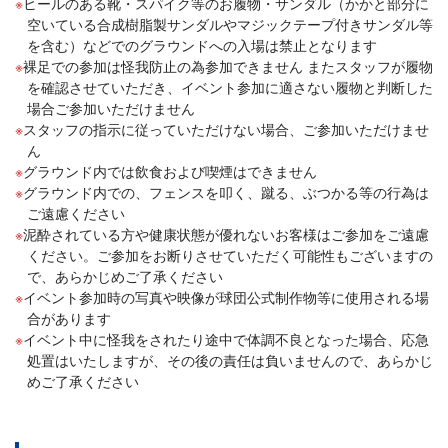
ヒールのある靴・スパイク等のお履物・サンダル（かかと部分に
空いている合成樹脂製サンダルやマジックテープ付きサンダル等
を含む）などでのグラウンドへの入場は禁止となります
裸足での参加は怪我防止の為参加できません またスタッフが履物
を確認させていただき、イベント参加に適さない履物と判断した
場合ご参加いただけません
スタッフの指示に従っていただけない場合、ご参加いただけませ
ん
グラウンド内では飲食および喫煙はできません
グラウンド内での、フェンスを叩く、蹴る、ぶつかる等の行為は
ご遠慮ください
泥酔されている方や健康状態が優れないお客様はご参加をご遠慮
ください。ご参加をお断りさせていただく可能性もございますの
で、あらかじめご了承ください
イベント参加時の写真や映像が球団公式制作物等に使用される場
合があります
イベント中に怪我をされたり途中で体調不良となった場合、応急
処置はいたしますが、その後の責任は負いませんので、あらかじ
めご了承ください