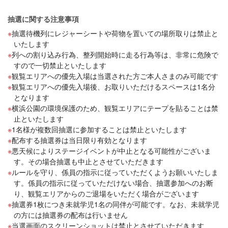
抽選に関する注意事項
抽選待機列にレジャーシートや荷物を置いての場所取りは禁止と
いたします
列への割り込み行為、整列開始時に走る行為等は、非常に危険で
すので一切禁止といたします
観覧エリアへの優先入場は当選された方ご本人さまのみ可能です
観覧エリアへの優先入場後、お取りいただけるスペースは1名分
となります
横浜公園の環境保護のため、観覧エリアにテープを貼ることは禁
止といたします
1名様が複数回抽選に参加することは禁止といたします
配布する抽選券は当日限り有効となります
悪天候によりステージイベントが中止となる可能性がございま
す。その場合抽選も中止とさせていただきます
ルールを守り、係員の指示に従っていただくようお願いいたしま
す。係員の指示に従っていただけない場合、抽選参加へのお断
り、観覧エリアからのご退場をいただく場合がございます
抽選券1枚につき未就学児1名の同伴が可能です。なお、未就学児
の方には抽選券の配布は行いません
当選画面のスクリーンショットは禁止とさせていただきます