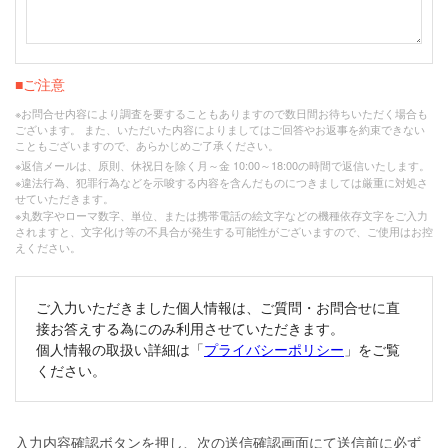
■ご注意
※お問合せ内容により調査を要することもありますので数日間お待ちいただく場合も
ございます。 また、いただいた内容によりましてはご回答やお返事を約束できない
こともございますので、あらかじめご了承ください。
※返信メールは、原則、休祝日を除く月～金 10:00～18:00の時間で返信いたします。
※違法行為、犯罪行為などを示唆する内容を含んだものにつきましては厳重に対処さ
せていただきます。
※丸数字やローマ数字、単位、または携帯電話の絵文字などの機種依存文字をご入力
されますと、文字化け等の不具合が発生する可能性がございますので、ご使用はお控
えください。
ご入力いただきました個人情報は、ご質問・お問合せに直
接お答えする為にのみ利用させていただきます。
個人情報の取扱い詳細は「
プライバシーポリシー
」をご覧
ください。
入力内容確認ボタンを押し、次の送信確認画面にて送信前に必ず