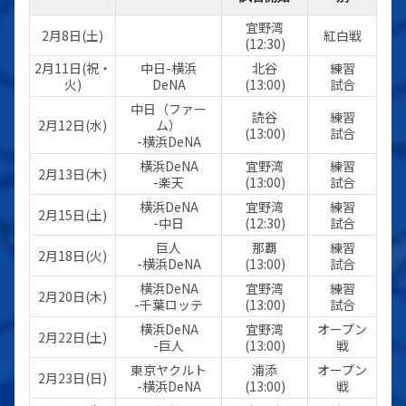
宜野湾
2月8日(土)
紅白戦
(12:30)
2月11日(祝・
中日-横浜
北谷
練習
火)
DeNA
(13:00)
試合
中日（ファー
読谷
練習
2月12日(水)
ム）
(13:00)
試合
-横浜DeNA
横浜DeNA
宜野湾
練習
2月13日(木)
-楽天
(13:00)
試合
横浜DeNA
宜野湾
練習
2月15日(土)
-中日
(12:30)
試合
巨人
那覇
練習
2月18日(火)
-横浜DeNA
(13:00)
試合
横浜DeNA
宜野湾
練習
2月20日(木)
-千葉ロッテ
(13:00)
試合
横浜DeNA
宜野湾
オープン
2月22日(土)
-巨人
(13:00)
戦
東京ヤクルト
浦添
オープン
2月23日(日)
-横浜DeNA
(13:00)
戦