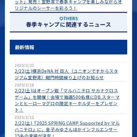
ット」発売！宜野湾で春季キャンプを楽しみながらオ
リジナルのシーサーを彩ろう！
OTHERS
春季キャンプに関連するニュース
最新情報
2025/2/22
2/22(土)横浜DeNA 対 巨人（ユニオンですからスタ
ジアム宜野湾）開門時間繰り上げのお知らせ
2025/2/18
2/22(土)はオープン戦「マルハニチロ サカナクロス
ゲーム」を開催！会場で抽選500名様にDB.スターマ
ンとヒーローマグロの限定キーホルダーをプレゼン
ト！
2025/2/12
2/22(土)『2025 SPRING CAMP Supported by マル
ハニチロ』に、金子みゆさんほかインフルエンサー
15名の来場が決定！