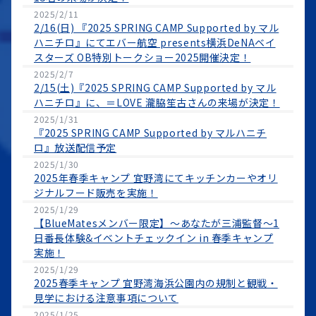
2025/2/11
2/16(日) 『2025 SPRING CAMP Supported by マル
ハニチロ』にてエバー航空 presents横浜DeNAベイ
スターズ OB特別トークショー2025開催決定！
2025/2/7
2/15(土)『2025 SPRING CAMP Supported by マル
ハニチロ』に、＝LOVE 瀧脇笙古さんの来場が決定！
2025/1/31
『2025 SPRING CAMP Supported by マルハニチ
ロ』放送配信予定
2025/1/30
2025年春季キャンプ 宜野湾にてキッチンカーやオリ
ジナルフード販売を実施！
2025/1/29
【BlueMatesメンバー限定】〜あなたが三浦監督〜1
日番長体験&イベントチェックイン in 春季キャンプ
実施！
2025/1/29
2025春季キャンプ 宜野湾海浜公園内の規制と観戦・
見学における注意事項について
2025/1/25