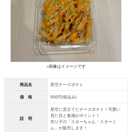
※
画像はイメージです
商品名
星空チーズポテト
価 格
500円(税込み)
星空に見立てたチーズポテト！可愛い
見た目と食感がポイント！
説 明
売り子の「スターちゃん・スターく
ん」が販売します！