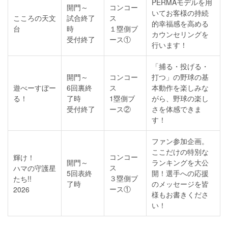
PERMAモデルを用
開門～
コンコー
いてお客様の持続
こころの天文
試合終了
ス
的幸福感を高める
台
時
１塁側ブ
カウンセリングを
受付終了
ース①
行います！
「捕る・投げる・
開門～
コンコー
打つ」の野球の基
遊べーすぼー
6回裏終
ス
本動作を楽しみな
る！
了時
1塁側ブ
がら、野球の楽し
受付終了
ース②
さを体感できま
す！
ファン参加企画。
ここだけの特別な
コンコー
輝け！
開門～
ランキングを大公
ス
ハマの守護星
5回表終
開！選手への応援
３塁側ブ
たち!!
了時
のメッセージを皆
ース①
2026
様もお書きくださ
い！