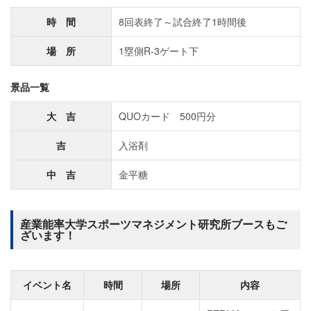
時 間
8回表終了～試合終了1時間後
場 所
1塁側R-3ゲート下
景品一覧
大 吉
QUOカード 500円分
吉
入浴剤
中 吉
金平糖
産業能率大学スポーツマネジメント研究所ブースもご
ざいます！
イベント名
時間
場所
内容