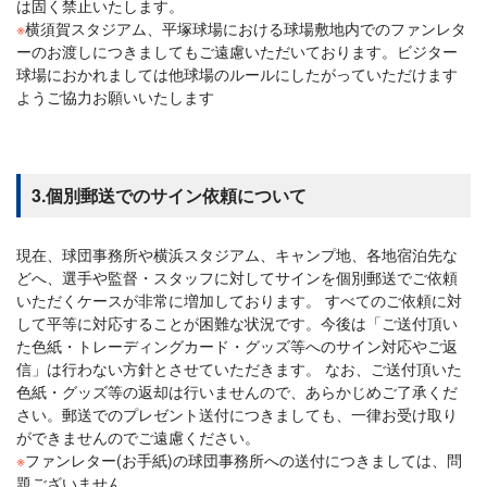
は固く禁止いたします。
※
横須賀スタジアム、平塚球場における球場敷地内でのファンレタ
ーのお渡しにつきましてもご遠慮いただいております。ビジター
球場におかれましては他球場のルールにしたがっていただけます
ようご協力お願いいたします
3.個別郵送でのサイン依頼について
現在、球団事務所や横浜スタジアム、キャンプ地、各地宿泊先な
どへ、選手や監督・スタッフに対してサインを個別郵送でご依頼
いただくケースが非常に増加しております。 すべてのご依頼に対
して平等に対応することが困難な状況です。今後は「ご送付頂い
た色紙・トレーディングカード・グッズ等へのサイン対応やご返
信」は行わない方針とさせていただきます。 なお、ご送付頂いた
色紙・グッズ等の返却は行いませんので、あらかじめご了承くだ
さい。郵送でのプレゼント送付につきましても、一律お受け取り
ができませんのでご遠慮ください。
※
ファンレター(お手紙)の球団事務所への送付につきましては、問
題ございません