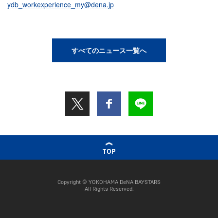
ydb_workexperience_my@dena.jp
すべてのニュース一覧へ
TOP
Copyright © YOKOHAMA DeNA BAYSTARS
All Rights Reserved.