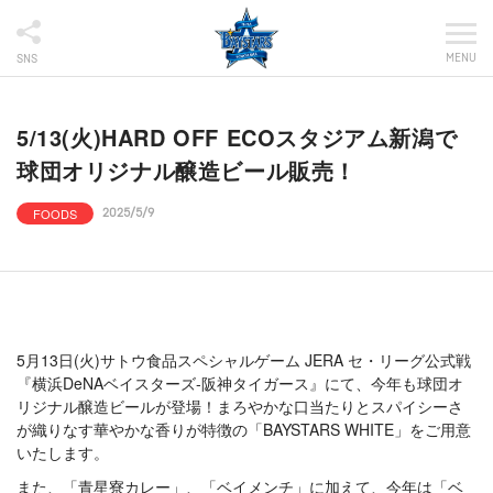
MENU
SNS
5/13(火)HARD OFF ECOスタジアム新潟で
球団オリジナル醸造ビール販売！
FOODS
2025/5/9
5月13日(火)サトウ食品スペシャルゲーム JERA セ・リーグ公式戦
『横浜DeNAベイスターズ-阪神タイガース』にて、今年も球団オ
リジナル醸造ビールが登場！まろやかな口当たりとスパイシーさ
が織りなす華やかな香りが特徴の「BAYSTARS WHITE」をご用意
いたします。
また、「青星寮カレー」、「ベイメンチ」に加えて、今年は「ベ