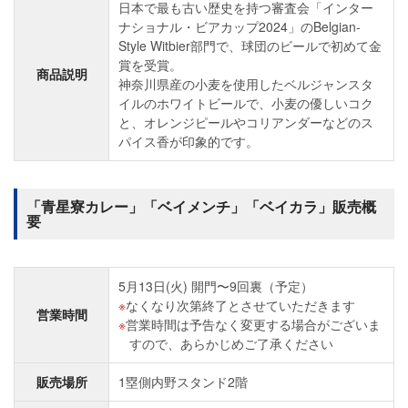
日本で最も古い歴史を持つ審査会「インター
ナショナル・ビアカップ2024」のBelgian-
Style Witbier部門で、球団のビールで初めて金
賞を受賞。
商品説明
神奈川県産の小麦を使用したベルジャンスタ
イルのホワイトビールで、小麦の優しいコク
と、オレンジピールやコリアンダーなどのス
パイス香が印象的です。
「青星寮カレー」「ベイメンチ」「ベイカラ」販売概
要
5月13日(火) 開門〜9回裏（予定）
なくなり次第終了とさせていただきます
営業時間
営業時間は予告なく変更する場合がございま
すので、あらかじめご了承ください
販売場所
1塁側内野スタンド2階