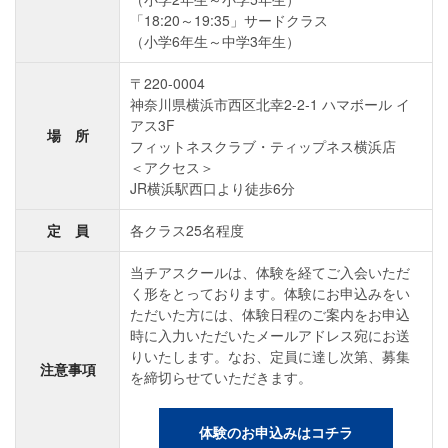
「18:20～19:35」サードクラス
（小学6年生～中学3年生）
〒220-0004
神奈川県横浜市西区北幸2‐2‐1 ハマボール イ
アス3F
場 所
フィットネスクラブ・ティップネス横浜店
＜アクセス＞
JR横浜駅西口より徒歩6分
定 員
各クラス25名程度
当チアスクールは、体験を経てご入会いただ
く形をとっております。体験にお申込みをい
ただいた方には、体験日程のご案内をお申込
時に入力いただいたメールアドレス宛にお送
りいたします。なお、定員に達し次第、募集
注意事項
を締切らせていただきます。
体験のお申込みはコチラ