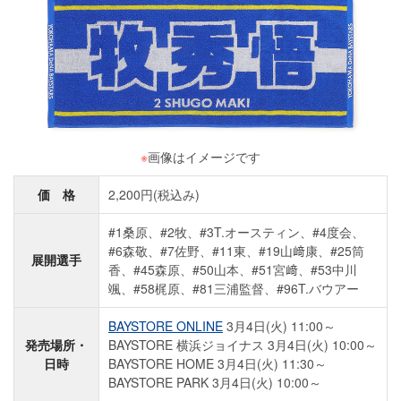
※
画像はイメージです
価 格
2,200円(税込み)
#1桑原、#2牧、#3T.オースティン、#4度会、
#6森敬、#7佐野、#11東、#19山﨑康、#25筒
展開選手
香、#45森原、#50山本、#51宮﨑、#53中川
颯、#58梶原、#81三浦監督、#96T.バウアー
BAYSTORE ONLINE
3月4日(火) 11:00～
発売場所・
BAYSTORE 横浜ジョイナス 3月4日(火) 10:00～
日時
BAYSTORE HOME 3月4日(火) 11:30～
BAYSTORE PARK 3月4日(火) 10:00～