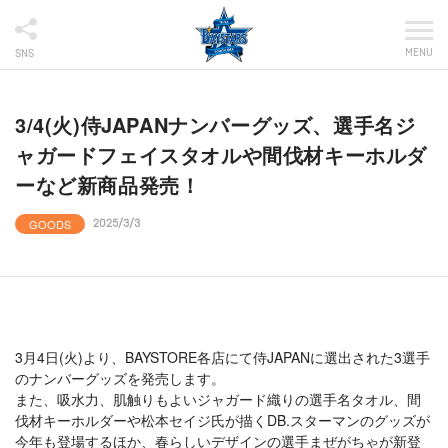
MENU
SNS
3/4(火)侍JAPANナンバーグッズ、選手名ジ
ャガードフェイスタオルや間伐材キーホルダ
ーなど新商品発売！
GOODS
2025/3/3
3月4日(火)より、BAYSTORE各店にて侍JAPANに選出された3選手
のナンバーグッズを発売します。
また、吸水力、肌触りもよいジャガード織りの選手名タオル、間
伐材キーホルダーや松本セイジ氏が描くDB.スターマンのグッズが
今年も登場するほか、春らしいデザインの選手まぜがちゃが新登