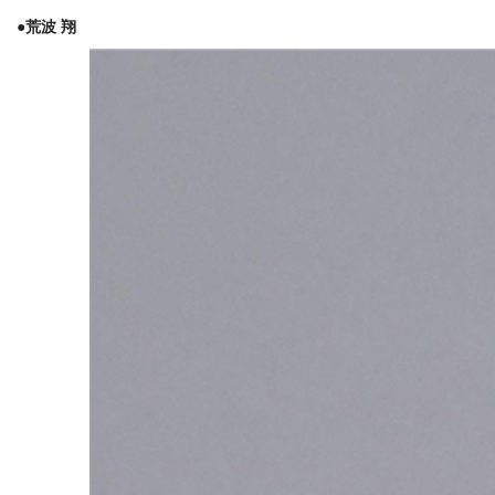
●荒波 翔