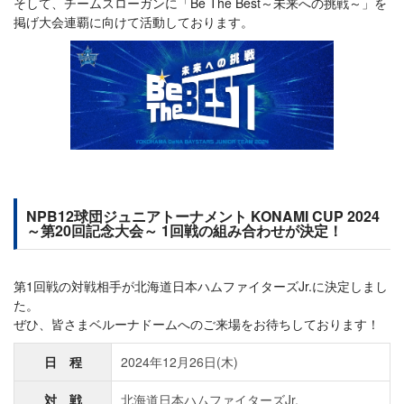
そして、チームスローガンに「Be The Best～未来への挑戦～」を
掲げ大会連覇に向けて活動しております。
NPB12球団ジュニアトーナメント KONAMI CUP 2024
～第20回記念大会～ 1回戦の組み合わせが決定！
第1回戦の対戦相手が北海道日本ハムファイターズJr.に決定しまし
た。
ぜひ、皆さまベルーナドームへのご来場をお待ちしております！
日 程
2024年12月26日(木)
対 戦
北海道日本ハムファイターズJr.