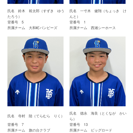
氏名 鈴木 裕太郎（すずき ゆう
氏名 一寸木 健翔（ちょっき け
たろう）
んと）
背番号 5
背番号 1
所属チーム 大和町バンビーズ
所属チーム 西湘シーホース
氏名 德永 海良（とくなが かい
氏名 寺村 陸（てらむら りく）
ら）
背番号 7
背番号 13
所属チーム 旗の台クラブ
所属チーム ビッグロード