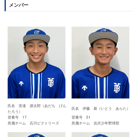
メンバー
氏名 安達 源太郎（あだち げん
氏名 伊藤 新（いとう あらた）
たろう）
背番号 17
背番号 51
所属チーム 石川ビクトリーズ
所属チーム 吉沢少年野球部