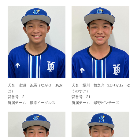
氏名 永瀬 蒼馬（ながせ あお
氏名 堀川 雄之介（ほりかわ ゆ
ば）
うのすけ）
背番号 2
背番号 21
所属チーム 篠原イーグルス
所属チーム 緑野ピンチーズ