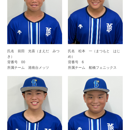
氏名 前田 光喜（まえだ みつ
氏名 松本 一（まつもと はじ
き）
め）
背番号 00
背番号 6
所属チーム 港南台メッツ
所属チーム 船橋フェニックス