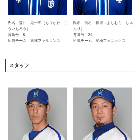
氏名 森川 晃一郎（もりかわ こ
氏名 吉村 駿里（よしむら しゅ
ういちろう）
んり）
背番号 8
背番号 25
所属チーム 東林ファルコンズ
所属チーム 船橋フェニックス
スタッフ