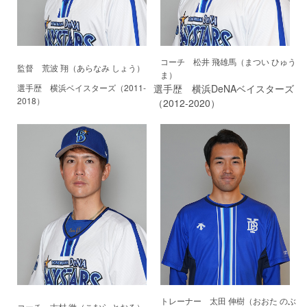
コーチ 松井 飛雄馬（まつい ひゅう
監督 荒波 翔（あらなみ しょう）
ま）
選手歴 横浜ベイスターズ（2011-
選手歴 横浜DeNAベイスターズ
2018）
（2012-2020）
トレーナー 太田 伸樹（おおた のぶ
コーチ 古村 徹（こむら とおる）