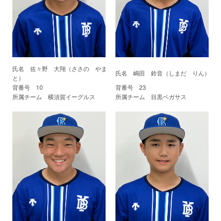
氏名 佐々野 大翔（ささの やま
氏名 嶋田 鈴音（しまだ りん）
と）
背番号 10
背番号 23
所属チーム 横須賀イーグルス
所属チーム 目黒ペガサス