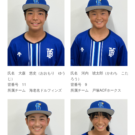
氏名 大森 悠史（おおもり ゆう
氏名 河内 琥太郎（かわち こた
じ）
ろう）
背番号 11
背番号 9
所属チーム 海老名ドルフィンズ
所属チーム 戸塚ACFホークス