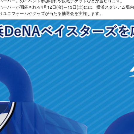
d by ありあけハーバー』のイベント参加権利や観戦チケットなどが当たります。
ted by ありあけハーバーが開催される4月12日(金)～13日(土)には、横
入りユニフォームやグッズが当たる抽選会を実施します。