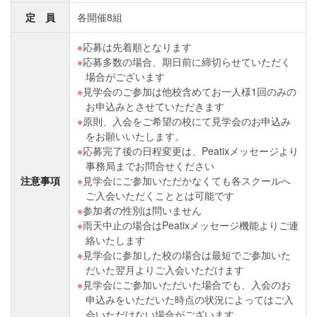
定 員
各開催8組
応募は先着順となります
応募多数の場合、期日前に締切らせていただく
場合がございます
見学会のご参加は他校含めてお一人様1回のみの
お申込みとさせていただきます
原則、入会をご希望の校にて見学会のお申込み
をお願いいたします。
応募完了後の日程変更は、Peatixメッセージより
事務局までお問合せください
注意事項
見学会にご参加いただかなくても各スクールへ
ご入会いただくこととは可能です
参加者の性別は問いません
雨天中止の場合はPeatixメッセージ機能よりご連
絡いたします
見学会に参加した校の場合は最短でご参加いた
だいた翌月よりご入会いただけます
見学会にご参加いただいた場合でも、入会のお
申込みをいただいた時点の状況によってはご入
会いただけない場合がございます