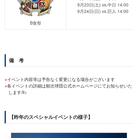
9月23日(土) vs.中日 14:00
9月24日(日) vs.巨人 14:00
B食祭
備 考
イベント内容等は予告なく変更になる場合がございます
各イベントの詳細は順次球団公式ホームページにてお知らせいた
します/li>
【昨年のスペシャルイベントの様子】