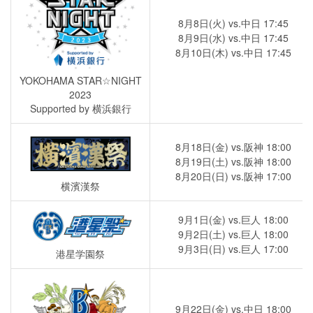
8月8日(火) vs.中日 17:45
8月9日(水) vs.中日 17:45
8月10日(木) vs.中日 17:45
YOKOHAMA STAR☆NIGHT
2023
Supported by 横浜銀行
8月18日(金) vs.阪神 18:00
8月19日(土) vs.阪神 18:00
8月20日(日) vs.阪神 17:00
横濱漢祭
9月1日(金) vs.巨人 18:00
9月2日(土) vs.巨人 18:00
9月3日(日) vs.巨人 17:00
港星学園祭
9月22日(金) vs.中日 18:00