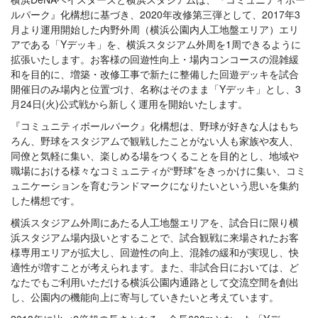
ルパーク』化構想に基づき、2020年改修第三弾として、2017年3
月より運用開始した内野外周（横浜公園内人工地盤エリア）エリ
アである「Yデッキ」を、横浜スタジアム外周を1周できるように
拡張いたします。お客様の回遊性向上・場内コンコースの混雑緩
和を目的に、増築・改修工事で新たに整備した回遊デッキを試合
開催日のみ場内と位置づけ、名称はそのまま「Yデッキ」とし、3
月24日(火)公式戦から新しく運用を開始いたします。
『コミュニティボールパーク』化構想は、野球が好きな人はもち
ろん、野球をスタジアムで観戦したことがない人も家族や友人、
同僚と気軽に集い、楽しめる場をつくることを目的とし、地域や
職場における様々なコミュニティが“野球”をきっかけに集い、コミ
ュニケーションを育むランドマークになりたいという思いを集約
した構想です。
横浜スタジアム外周にあたる人工地盤エリアを、試合日に限り横
浜スタジアム場内扱いとすることで、試合観戦に来場されたお客
様専用エリアが拡大し、回遊性の向上、混雑の緩和が実現し、快
適性が増すことが考えられます。また、非試合日においては、ど
なたでもご利用いただける横浜公園内通路として交流空間を創出
し、公園内の機能向上に寄与していきたいと考えています。