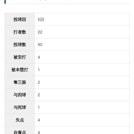
投球回
5回
打者数
22
投球数
90
被安打
4
被本塁打
1
奪三振
2
与四球
2
与死球
1
失点
4
自責点
4