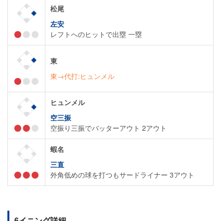
松尾
左安
レフトへのヒットで出塁 一塁
東
東→代打:ヒュンメル
ヒュンメル
空三振
空振り三振でバッターアウト 2アウト
蝦名
三直
外角低めの球を打つもサードライナー 3アウト
6イニング詳細