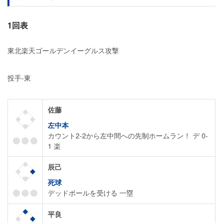
1回表
東北楽天ゴールデンイーグルス攻撃
投手-東
佐藤
左中本
カウント2-2から左中間への先制ホームラン！ デ 0-
1 楽
辰己
死球
デッドボールを受ける 一塁
平良