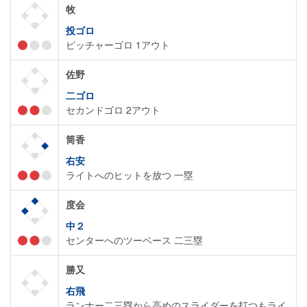
牧
投ゴロ
ピッチャーゴロ 1アウト
佐野
二ゴロ
セカンドゴロ 2アウト
筒香
右安
ライトへのヒットを放つ 一塁
度会
中２
センターへのツーベース 二三塁
勝又
右飛
ランナー二三塁から高めのスライダーを打つもライ