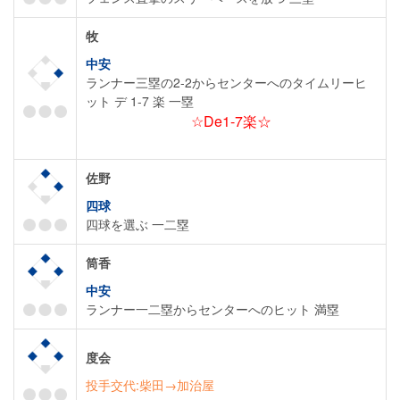
牧
中安
ランナー三塁の2-2からセンターへのタイムリーヒ
ット デ 1-7 楽 一塁
☆De1-7楽☆
佐野
四球
四球を選ぶ 一二塁
筒香
中安
ランナー一二塁からセンターへのヒット 満塁
度会
投手交代:柴田→加治屋