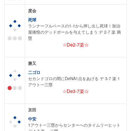
度会
死球
ランナーフルベースの1-1から押し出し死球！加治
屋痛恨のデッドボールを与えてしまう デ 2-7 楽 満
塁
☆De2-7楽☆
勝又
二ゴロ
セカンドゴロの間にDeNA1点をあげる デ 3-7 楽 1
アウト一三塁
☆De3-7楽☆
京田
中安
1アウト一三塁からセンターへのタイムリーヒット