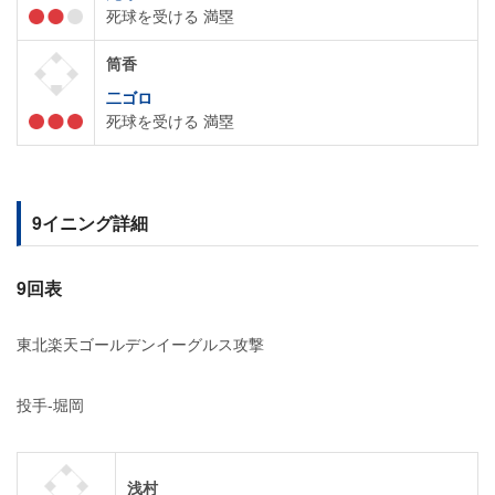
死球を受ける 満塁
筒香
二ゴロ
死球を受ける 満塁
9イニング詳細
9回表
東北楽天ゴールデンイーグルス攻撃
投手-堀岡
浅村