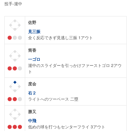
投手-瀧中
佐野
見三振
全く反応できず見逃し三振 1アウト
筒香
一ゴロ
瀧中のスライダーを引っかけファーストゴロ 2アウ
ト
度会
右２
ライトへのツーベース 二塁
勝又
中飛
低めの球を打つもセンターフライ 3アウト