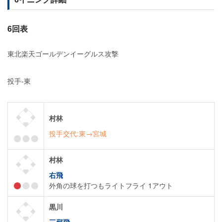
6回表
東北楽天ゴールデンイーグルス攻撃
投手-東
村林
投手交代:東→宮城
村林
右飛
外角の球を打つもライトフライ 1アウト
黒川