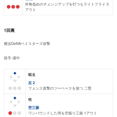
外角低めのチェンジアップを打つもライトフライ 3
アウト
1回裏
横浜DeNAベイスターズ攻撃
投手-瀧中
蝦名
左２
フェンス直撃のツーベースを放つ 二塁
牧
空三振
ワンバウンドした球を空振り三振 1アウト