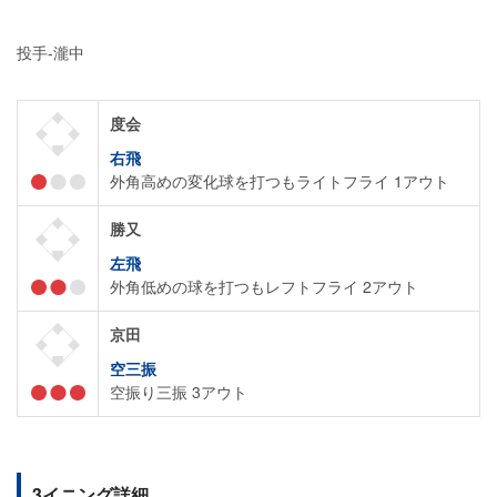
投手-瀧中
度会
右飛
外角高めの変化球を打つもライトフライ 1アウト
勝又
左飛
外角低めの球を打つもレフトフライ 2アウト
京田
空三振
空振り三振 3アウト
3イニング詳細