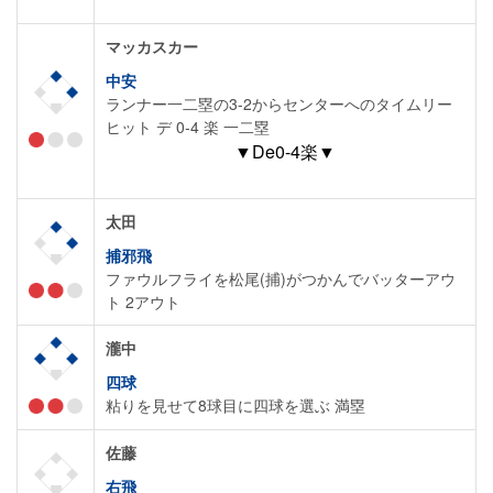
マッカスカー
中安
ランナー一二塁の3-2からセンターへのタイムリー
ヒット デ 0-4 楽 一二塁
▼De0-4楽▼
太田
捕邪飛
ファウルフライを松尾(捕)がつかんでバッターアウ
ト 2アウト
瀧中
四球
粘りを見せて8球目に四球を選ぶ 満塁
佐藤
右飛