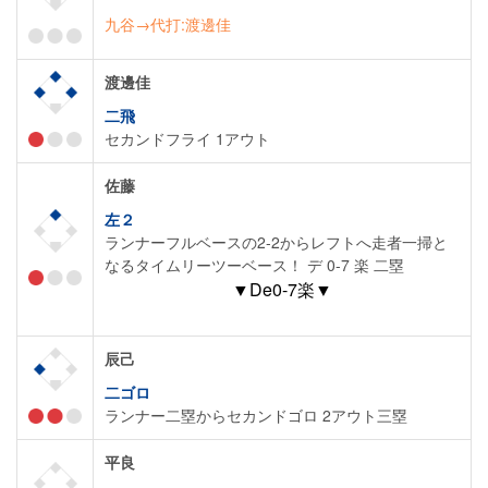
九谷→代打:渡邊佳
渡邊佳
二飛
セカンドフライ 1アウト
佐藤
左２
ランナーフルベースの2-2からレフトへ走者一掃と
なるタイムリーツーベース！ デ 0-7 楽 二塁
▼De0-7楽▼
辰己
二ゴロ
ランナー二塁からセカンドゴロ 2アウト三塁
平良