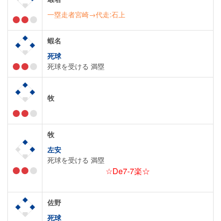
一塁走者宮崎→代走:石上
蝦名
死球
死球を受ける 満塁
牧
牧
左安
死球を受ける 満塁
☆De7-7楽☆
佐野
死球