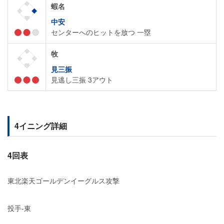
蝦名
中安
センターへのヒットを放つ 一塁
牧
見三振
見逃し三振 3アウト
4イニング詳細
4回表
東北楽天ゴールデンイーグルス攻撃
投手-東