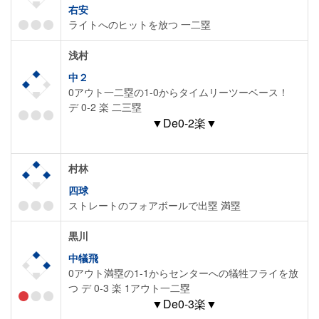
右安
ライトへのヒットを放つ 一二塁
浅村
中２
0アウト一二塁の1-0からタイムリーツーベース！
デ 0-2 楽 二三塁
▼De0-2楽▼
村林
四球
ストレートのフォアボールで出塁 満塁
黒川
中犠飛
0アウト満塁の1-1からセンターへの犠牲フライを放
つ デ 0-3 楽 1アウト一二塁
▼De0-3楽▼