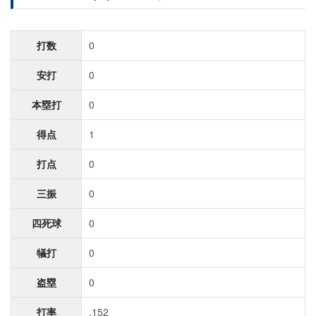
打数
0
安打
0
本塁打
0
得点
1
打点
0
三振
0
四死球
0
犠打
0
盗塁
0
打率
.152