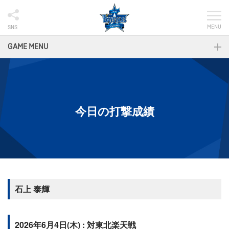
MENU
SNS
GAME MENU
今日の打撃成績
石上 泰輝
2026年6月4日(木) : 対東北楽天戦