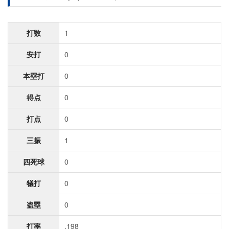
打数
1
安打
0
本塁打
0
得点
0
打点
0
三振
1
四死球
0
犠打
0
盗塁
0
打率
.198