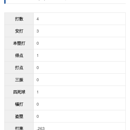
打数
4
安打
3
本塁打
0
得点
1
打点
0
三振
0
四死球
1
犠打
0
盗塁
0
打率
.263