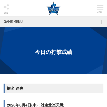
MENU
SNS
GAME MENU
今日の打撃成績
蝦名 達夫
2026年6月4日(木) : 対東北楽天戦