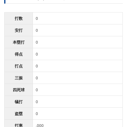
打数
0
安打
0
本塁打
0
得点
0
打点
0
三振
0
四死球
0
犠打
0
盗塁
0
打率
.000