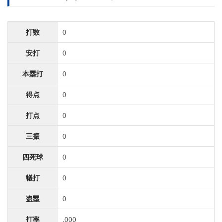
打数
0
安打
0
本塁打
0
得点
0
打点
0
三振
0
四死球
0
犠打
0
盗塁
0
打率
.000