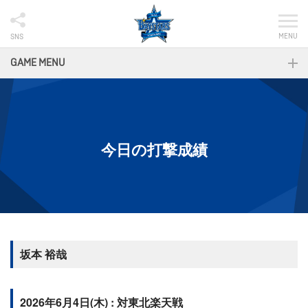
MENU
SNS
GAME MENU
今日の打撃成績
坂本 裕哉
2026年6月4日(木) : 対東北楽天戦