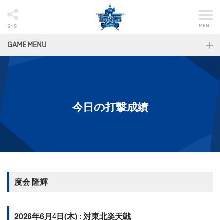
MENU
SNS
GAME MENU
今日の打撃成績
度会 隆輝
2026年6月4日(木) : 対東北楽天戦