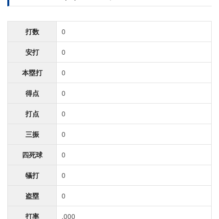
打数
0
安打
0
本塁打
0
得点
0
打点
0
三振
0
四死球
0
犠打
0
盗塁
0
打率
.000