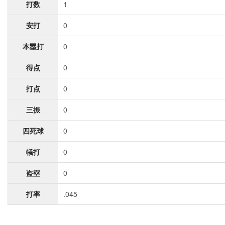
打数
1
安打
0
本塁打
0
得点
0
打点
0
三振
0
四死球
0
犠打
0
盗塁
0
打率
.045