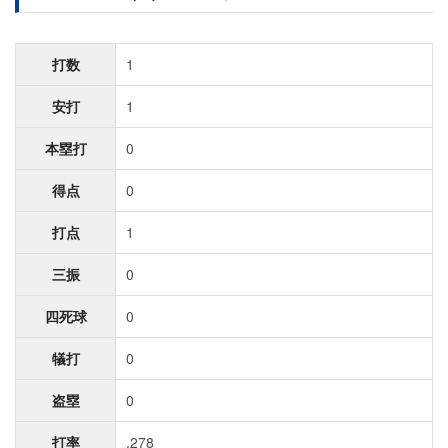
打数
1
安打
1
本塁打
0
得点
0
打点
1
三振
0
四死球
0
犠打
0
盗塁
0
打率
.278