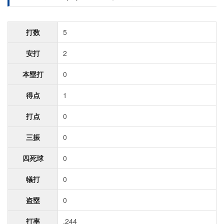
打数
5
安打
2
本塁打
0
得点
1
打点
0
三振
0
四死球
0
犠打
0
盗塁
0
打率
.244