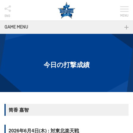
MENU
SNS
GAME MENU
今日の打撃成績
筒香 嘉智
2026年6月4日(木) : 対東北楽天戦