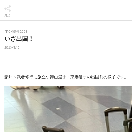
SNS
FROM豪州2023
いざ出国！
2023/11/13
豪州へ武者修行に旅立つ徳山選手・東妻選手の出国前の様子です。