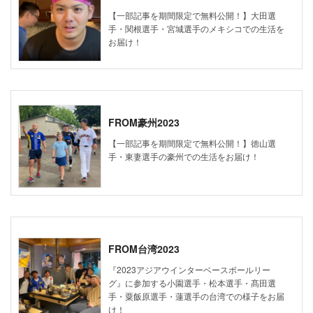
【一部記事を期間限定で無料公開！】大田選
手・関根選手・宮城選手のメキシコでの生活を
お届け！
FROM豪州2023
【一部記事を期間限定で無料公開！】徳山選
手・東妻選手の豪州での生活をお届け！
FROM台湾2023
『2023アジアウインターベースボールリー
グ』に参加する小園選手・松本選手・髙田選
手・粟飯原選手・蓮選手の台湾での様子をお届
け！