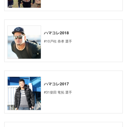
ハマコレ2018
#10戸柱 恭孝 選手
ハマコレ2017
#31柴田 竜拓 選手