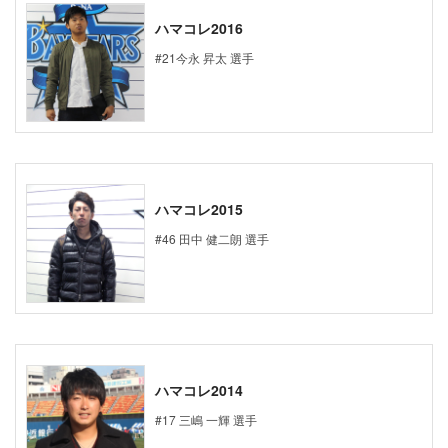
ハマコレ2016
#21今永 昇太 選手
ハマコレ2015
#46 田中 健二朗 選手
ハマコレ2014
#17 三嶋 一輝 選手