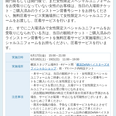
開門前もしくは開門後で、まだ女性限定スペシャルユニフォーム
をお受取りになっていない女性のお客様は、当日の入場前チケッ
ト・ご購入済みのラインストーン背番号シートをお持ちくださ
い。無料圧着サービス実施場所にて女性限定スペシャルユニフォ
ームをお渡しし、圧着サービスを行います。
また、すでにご入場済みで女性限定スペシャルユニフォームをお
受取りになられている方は、当日の観戦チケット・ご購入済みの
ラインストーン背番号シートを無料圧着サービス実施場所にスペ
シャルユニフォームをお持ちください。圧着サービスを行いま
す。
6月17日(金) 15:00～21:00
実施日時
6月18日(土)・19日(日) 11:00～19:00
横浜スタジアム場外3・4ゲート間「
横浜DeNAベイスターズオ
実施場所
フィシャルショップ
」前・YYパーク内特設テント
・本サービスは、当日の観戦チケット・女性限定スペシャル
ユニフォームをご持参いただき、ラインストーン背番号シー
トをご購入いただいた女性限定となります
・本サービスを受けた方は、入場ゲートで女性限定スペシャ
ルユニフォームをお受け取りになれません
・試合開始3時間前の時点で天候不良や天候不良が予測される
注意事項
場合、サービスが延期・中止になる可能性がございます。あ
らかじめご了承ください
・雨天や強風の場合、予告なく圧着サービスを中止とさせて
いただくことがございます。あらかじめご了承ください
・女性限定スペシャルユニフォーム以外の横浜DeNAベイスタ