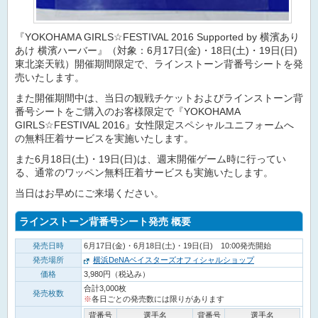
『YOKOHAMA GIRLS☆FESTIVAL 2016 Supported by 横濱あり
あけ 横濱ハーバー』（対象：6月17日(金)・18日(土)・19日(日)
東北楽天戦）開催期間限定で、ラインストーン背番号シートを発
売いたします。
また開催期間中は、当日の観戦チケットおよびラインストーン背
番号シートをご購入のお客様限定で『YOKOHAMA
GIRLS☆FESTIVAL 2016』女性限定スペシャルユニフォームへ
の無料圧着サービスを実施いたします。
また6月18日(土)・19日(日)は、週末開催ゲーム時に行ってい
る、通常のワッペン無料圧着サービスも実施いたします。
当日はお早めにご来場ください。
ラインストーン背番号シート発売 概要
発売日時
6月17日(金)・6月18日(土)・19日(日) 10:00発売開始
発売場所
横浜DeNAベイスターズオフィシャルショップ
価格
3,980円（税込み）
合計3,000枚
発売枚数
※
各日ごとの発売数には限りがあります
背番号
選手名
背番号
選手名