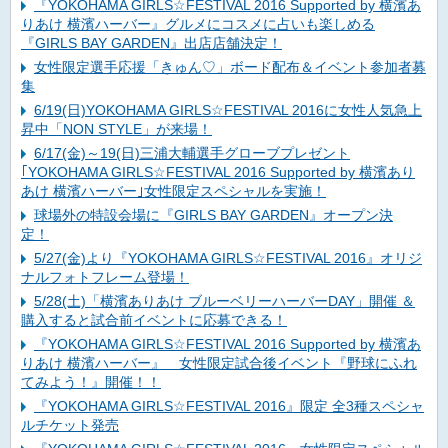
『YOKOHAMA GIRLS☆FESTIVAL 2016 Supported by 横濱あ
りあけ 横濱ハーバー』グルメにコスメに占いも楽しめる
『GIRLS BAY GARDEN』出店店舗決定！
女性限定選手応援「きゅん♡」ボード配布＆イベント参加者募
集
6/19(日)YOKOHAMA GIRLS☆FESTIVAL 2016に女性人気急上
昇中「NON STYLE」が来場！
6/17(金)～19(日)三浦大輔選手グローブプレゼント
｢YOKOHAMA GIRLS☆FESTIVAL 2016 Supported by 横濱あり
あけ 横濱ハーバー｣女性限定スペシャルを実施！
球場外の特設会場に『GIRLS BAY GARDEN』オープン決
定！
5/27(金)より『YOKOHAMA GIRLS☆FESTIVAL 2016』オリジ
ナルフォトフレーム登場！
5/28(土)「横濱ありあけ ブルーベリーハーバーDAY」開催 ＆
購入すると試合前イベントに応募できる！
『YOKOHAMA GIRLS☆FESTIVAL 2016 Supported by 横濱あ
りあけ 横濱ハーバー』 女性限定試合後イベント『野球にふれ
てみよう！』開催！！
『YOKOHAMA GIRLS☆FESTIVAL 2016』限定 全3種スペシャ
ルチケット発売