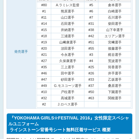
#80
A.ラミレス監督
#5
倉本選手
#1
熊原選手
#6
白崎選手
#11
山口選手
#7
石川選手
#14
石田選手
#31
柴田選手
#15
井納選手
#38
山下幸選手
#18
三浦選手
#42
エリアン選手
#19
山﨑康選手
#51
宮﨑選手
#20
須田選手
#55
後藤選手
発売選手
#21
今永選手
#3
梶谷選手
#27
久保康選手
#4
荒波選手
#35
三上選手
#25
筒香選手
#46
田中選手
#26
井手選手
#47
砂田選手
#33
乙坂選手
#49
G.モスコーソ選手
#37
桑原選手
#10
戸柱選手
#50
下園選手
#32
髙城選手
#63
関根選手
#2
J.ロペス選手
『YOKOHAMA GIRLS☆FESTIVAL 2016』女性限定スペシャ
ルユニフォーム
ラインストーン背番号シート無料圧着サービス 概要