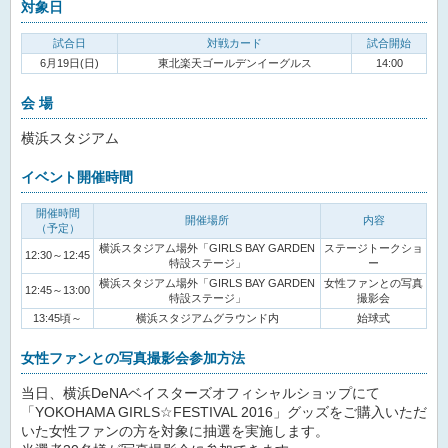
対象日
試合日
対戦カード
試合開始
6月19日(日)
東北楽天ゴールデンイーグルス
14:00
会 場
横浜スタジアム
イベント開催時間
開催時間
開催場所
内容
（予定）
横浜スタジアム場外「GIRLS BAY GARDEN
ステージトークショ
12:30～12:45
特設ステージ」
ー
横浜スタジアム場外「GIRLS BAY GARDEN
女性ファンとの写真
12:45～13:00
特設ステージ」
撮影会
13:45頃～
横浜スタジアムグラウンド内
始球式
女性ファンとの写真撮影会参加方法
当日、横浜DeNAベイスターズオフィシャルショップにて
「YOKOHAMA GIRLS☆FESTIVAL 2016」グッズをご購入いただ
いた女性ファンの方を対象に抽選を実施します。