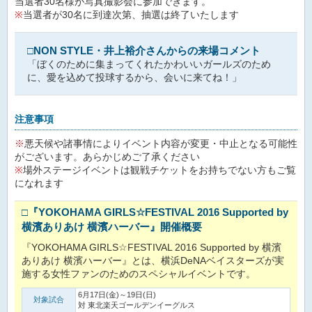
当選者30名様が写真撮影会に参加できます。
※
当選者が30名に到達次第、抽選は終了いたします
□
NON STYLE・井上裕介さんからの来場コメント
「ぼくのために集まってくれたかわいいガールズのため
に、愛を込めて投球するから、会いに来てね！」
注意事項
※
悪天候や諸事情によりイベント内容が変更・中止となる可能性
がございます。あらかじめご了承ください
※
場外ステージイベントは観戦チケットをお持ちでない方もご覧
になれます
□『YOKOHAMA GIRLS☆FESTIVAL 2016 Supported by
横濱ありあけ 横濱ハーバー』開催概要
『YOKOHAMA GIRLS☆FESTIVAL 2016 Supported by 横濱
ありあけ 横濱ハーバー』とは、横浜DeNAベイスターズが実
施する女性ファンのためのスペシャルイベントです。
6月17日(金)～19日(日)
対象試合
対 東北楽天ゴールデンイーグルス