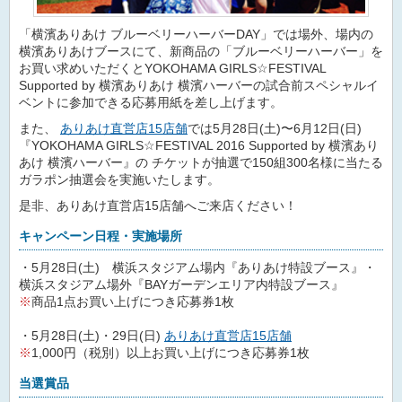
「横濱ありあけ ブルーベリーハーバーDAY」では場外、場内の
横濱ありあけブースにて、新商品の「ブルーベリーハーバー」を
お買い求めいただくとYOKOHAMA GIRLS☆FESTIVAL
Supported by 横濱ありあけ 横濱ハーバーの試合前スペシャルイ
ベントに参加できる応募用紙を差し上げます。
また、
ありあけ直営店15店舗
では5月28日(土)〜6月12日(日)
『YOKOHAMA GIRLS☆FESTIVAL 2016 Supported by 横濱あり
あけ 横濱ハーバー』の チケットが抽選で150組300名様に当たる
ガラポン抽選会を実施いたします。
是非、ありあけ直営店15店舗へご来店ください！
キャンペーン日程・実施場所
・5月28日(土) 横浜スタジアム場内『ありあけ特設ブース』・
横浜スタジアム場外『BAYガーデンエリア内特設ブース』
※
商品1点お買い上げにつき応募券1枚
・5月28日(土)・29日(日)
ありあけ直営店15店舗
※
1,000円（税別）以上お買い上げにつき応募券1枚
当選賞品