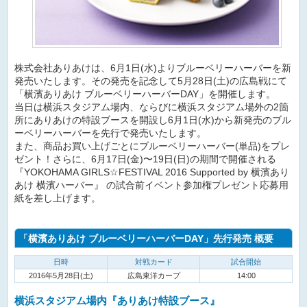
株式会社ありあけは、6月1日(水)よりブルーベリーハーバーを新
発売いたします。その発売を記念して5月28日(土)の広島戦にて
「横濱ありあけ ブルーベリーハーバーDAY」を開催します。
当日は横浜スタジアム場内、ならびに横浜スタジアム場外の2箇
所にありあけの特設ブースを開設し6月1日(水)から新発売のブル
ーベリーハーバーを先行で発売いたします。
また、商品お買い上げごとにブルーベリーハーバー(単品)をプレ
ゼント！さらに、6月17日(金)〜19日(日)の期間で開催される
『YOKOHAMA GIRLS☆FESTIVAL 2016 Supported by 横濱あり
あけ 横濱ハーバー』 の試合前イベント参加権プレゼント応募用
紙を差し上げます。
「横濱ありあけ ブルーベリーハーバーDAY」先行発売 概要
日時
対戦カード
試合開始
2016年5月28日(土)
広島東洋カープ
14:00
横浜スタジアム場内『ありあけ特設ブース』