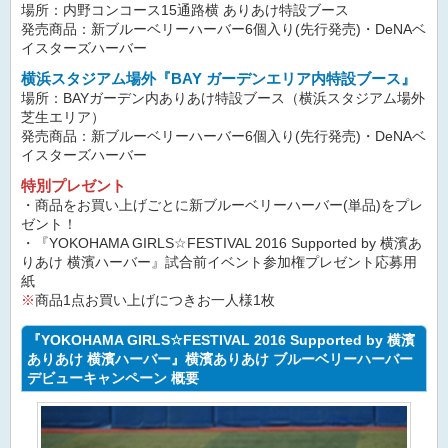
場所：内野コンコース15通路横 ありあけ特設ブース
発売商品：新ブルーベリーハーバー6個入り(先行発売)・DeNAベ
イスターズハーバー
横浜スタジアム場外『BAY ガーデンエリア内特設ブース』
場所：BAYガーデン内ありあけ特設ブース（横浜スタジアム場外
芝生エリア）
発売商品：新ブルーベリーハーバー6個入り(先行発売)・DeNAベ
イスターズハーバー
特別プレゼント
・商品をお買い上げごとに新ブルーベリーハーバー(単品)をプレ
ゼント！
・『YOKOHAMA GIRLS☆FESTIVAL 2016 Supported by 横濱あ
りあけ 横濱ハーバー』試合前イベント参加権プレゼント応募用
紙
※
商品1点お買い上げにつきお一人様1枚
『YOKOHAMA GIRLS☆FESTIVAL 2016 Supported by 横濱
ありあけ 横濱ハーバー』横濱ありあけ ブルーベリーハーバー
デビューキャンペーン 概要