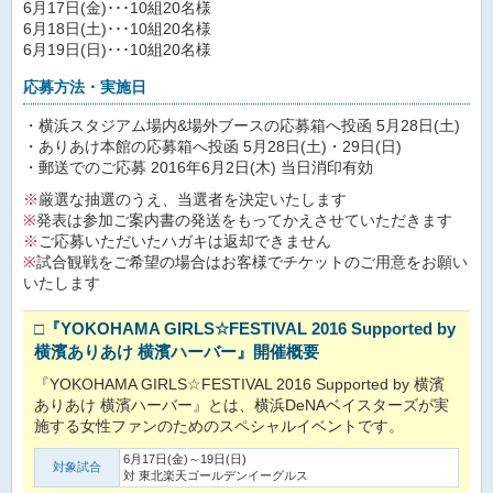
6月17日(金)･･･10組20名様
6月18日(土)･･･10組20名様
6月19日(日)･･･10組20名様
応募方法・実施日
・横浜スタジアム場内&場外ブースの応募箱へ投函 5月28日(土)
・ありあけ本館の応募箱へ投函 5月28日(土)・29日(日)
・郵送でのご応募 2016年6月2日(木) 当日消印有効
※
厳選な抽選のうえ、当選者を決定いたします
※
発表は参加ご案内書の発送をもってかえさせていただきます
※
ご応募いただいたハガキは返却できません
※
試合観戦をご希望の場合はお客様でチケットのご用意をお願い
いたします
□『YOKOHAMA GIRLS☆FESTIVAL 2016 Supported by
横濱ありあけ 横濱ハーバー』開催概要
『YOKOHAMA GIRLS☆FESTIVAL 2016 Supported by 横濱
ありあけ 横濱ハーバー』とは、横浜DeNAベイスターズが実
施する女性ファンのためのスペシャルイベントです。
6月17日(金)～19日(日)
対象試合
対 東北楽天ゴールデンイーグルス