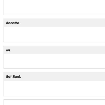
docomo
au
SoftBank