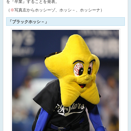
を『卒業』することを発表。
（
※
写真左からホッシーゾ、ホッシ－、ホッシーナ）
「ブラックホッシ－」