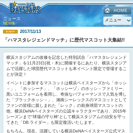
HOME
ニュース
NEWS
2017/11/13
「ハマスタレジェンドマッチ」に歴代マスコット大集結!!
横浜スタジアムの改修を記念した特別試合「ハマスタレジェンド
マッチ」を11月23日(祝・木)に開催するにあたり、横浜スタジア
ムで活躍した球団歴代マスコットも本イベント限定で登場するこ
とが決定！
イベントに参加するマスコットは横浜ベイスターズから「ホッシ
－」、「ホッシーナ」、「ホッシーゾ」のホッシ－ファミリー、
黒いユニフォームを着用し、奇抜なパフォーマンスで人気を博し
た「ブラックホッシ－」、湘南シーレックスのマスコットとして
ファンの皆様に親しまれた「レック」の前身球団マスコットの
他、横浜DeNAベイスターズの公認キャラクターであり、2015年
シーズンまで“球場の守り神”として横浜スタジアムの治安を守っ
てきた「DB.ライダー」も限定復活いたします。
もちろん、現在、活躍している横浜DeNAベイスターズ公式マス