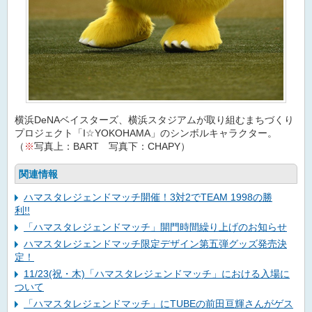
横浜DeNAベイスターズ、横浜スタジアムが取り組むまちづくり
プロジェクト「I☆YOKOHAMA」のシンボルキャラクター。
（
※
写真上：BART 写真下：CHAPY）
関連情報
ハマスタレジェンドマッチ開催！3対2でTEAM 1998の勝
利!!
「ハマスタレジェンドマッチ」開門時間繰り上げのお知らせ
ハマスタレジェンドマッチ限定デザイン第五弾グッズ発売決
定！
11/23(祝・木)「ハマスタレジェンドマッチ」における入場に
ついて
「ハマスタレジェンドマッチ」にTUBEの前田亘輝さんがゲス