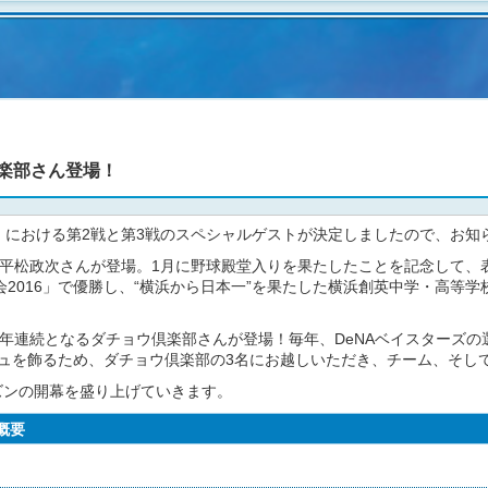
』
楽部さん登場！
 2017』における第2戦と第3戦のスペシャルゲストが決定しましたので、お
した平松政次さんが登場。1月に野球殿堂入りを果たしたことを記念して
016」で優勝し、“横浜から日本一”を果たした横浜創英中学・高等学校
RIES』3年連続となるダチョウ倶楽部さんが登場！毎年、DeNAベイスタ
シュを飾るため、ダチョウ倶楽部の3名にお越しいただき、チーム、そ
シーズンの開幕を盛り上げていきます。
 概要