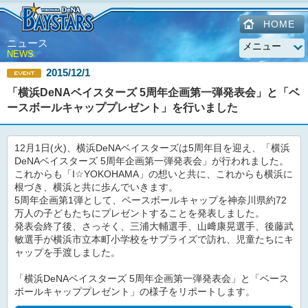
HOME
ニュース
NEWS
2015/12/1
「横浜DeNAベイスターズ 5周年企画第一弾発表会」と「ベ
ースボールキャッププレゼント」を行いました
12月1日(火)、横浜DeNAベイスターズは5周年目を迎え、「横浜
DeNAベイスターズ 5周年企画第一弾発表会」が行われました。
これからも「I☆YOKOHAMA」の想いと共に、これからも横浜に
根づき、横浜と共に歩んでいきます。
5周年企画第1弾として、ベースボールキャップを神奈川県約72
万人の子どもたちにプレゼントすることを発表しました。
発表会終了後、さっそく、三浦大輔選手、山﨑康晃選手、後藤武
敏選手が横浜市立本町小学校をサプライズで訪れ、児童たちにキ
ャップを手渡しました。
「横浜DeNAベイスターズ 5周年企画第一弾発表会」と「ベース
ボールキャッププレゼント」の様子をリポートします。