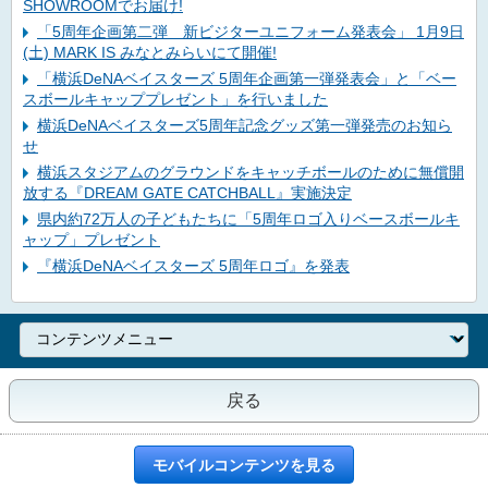
SHOWROOMでお届け!
「5周年企画第二弾 新ビジターユニフォーム発表会」 1月9日
(土) MARK IS みなとみらいにて開催!
「横浜DeNAベイスターズ 5周年企画第一弾発表会」と「ベー
スボールキャッププレゼント」を行いました
横浜DeNAベイスターズ5周年記念グッズ第一弾発売のお知ら
せ
横浜スタジアムのグラウンドをキャッチボールのために無償開
放する『DREAM GATE CATCHBALL』実施決定
県内約72万人の子どもたちに「5周年ロゴ入りベースボールキ
ャップ」プレゼント
『横浜DeNAベイスターズ 5周年ロゴ』を発表
戻る
モバイルコンテンツを見る