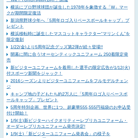
横浜にプロ野球球団が誕生した1978年を象徴する「W」マー
クが期間限定復活
新潟県野球少年へ「5周年ロゴ入りベースボールキャップ」プ
レゼント
横浜移転時に誕生したマスコットキャラクター“マリンくん”を
限定復刻
1/22(金)より5周年記念グッズ第2弾が続々登場!!
開幕に間に合う!オーセンティックユニフォーム 250着限定発
売
新ビジターユニフォームを着用した選手の限定広告が1/12(火)
付スポーツ新聞をジャック！
2016シーズンよりビジターユニフォームをフルモデルチェン
ジ
キャンプ地の子どもたち約2万人に「5周年ロゴ入りベースボ
ールキャップ」プレゼント
5周年特別企画、世界に1つ、超豪華555,555円福袋のお申込受
付け開始！
1/9(土)新ビジターハイクオリティーレプリカユニフォーム・
オーダーレプリカユニフォーム発売決定!
1/9(土)「新ビジターユニフォーム発表会」の様子を