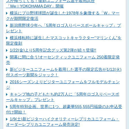
ズが帰ってくる！復刻ユニフォーム選手着用試合
「We☆YOKOHAMA DAY」開催
横浜にプロ野球球団が誕生した1978年を象徴する「W」マー
クが期間限定復活
新潟県野球少年へ「5周年ロゴ入りベースボールキャップ」プ
レゼント
横浜移転時に誕生したマスコットキャラクター“マリンくん”を
限定復刻
1/22(金)より5周年記念グッズ第2弾が続々登場!!
開幕に間に合う!オーセンティックユニフォーム 250着限定発
売
新ビジターユニフォームを着用した選手の限定広告が1/12(火)
付スポーツ新聞をジャック！
2016シーズンよりビジターユニフォームをフルモデルチェン
ジ
キャンプ地の子どもたち約2万人に「5周年ロゴ入りベースボ
ールキャップ」プレゼント
5周年特別企画、世界に1つ、超豪華555,555円福袋のお申込受
付け開始！
1/9(土)新ビジターハイクオリティーレプリカユニフォーム・
オーダーレプリカユニフォーム発売決定!